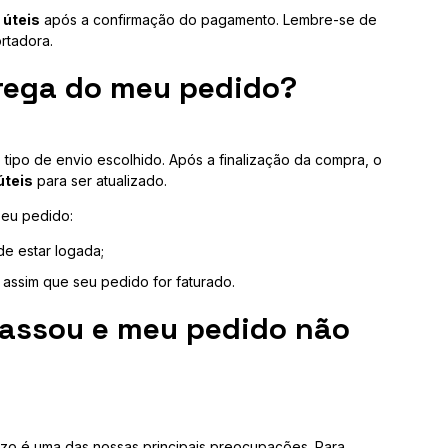
 úteis
após a confirmação do pagamento. Lembre-se de
rtadora.
trega do meu pedido?
ipo de envio escolhido. Após a finalização da compra, o
úteis
para ser atualizado.
seu pedido:
de estar logada;
assim que seu pedido for faturado.
passou e meu pedido não
azo é uma das nossas principais preocupações. Para