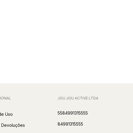
IONAL
JOU JOU ACTIVE LTDA
5584991315555
de Uso
84991315555
& Devoluções